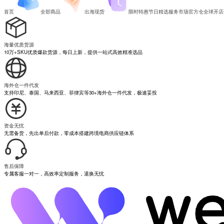
首页
全部商品
出海现货
限时特惠
节日精选
服务市场
官方仓
全球开店
海量优质货源
10万+SKU优质爆款货源，每日上新，提供一站式高效精准选品
海外仓一件代发
支持印尼、泰国、马来西亚、菲律宾等30+海外仓一件代发，极速妥投
资金无忧
无需备货，先出单后付款，零成本搭建跨境电商供应链体系
售后保障
专属客服一对一，高效率定制服务，退换无忧