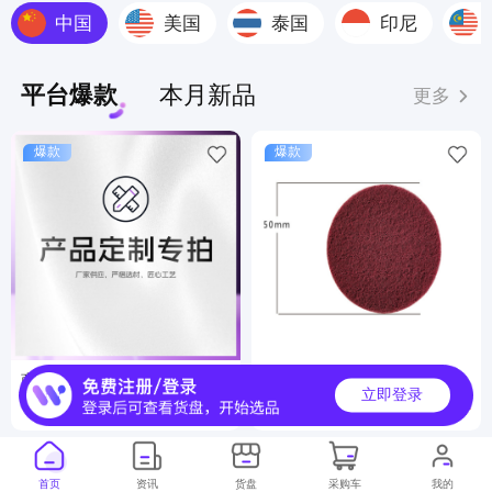
中国
美国
泰国
印尼
平台爆款
本月新品
更多
爆款
爆款
商品定制服务
工业百洁布
立即登录
6000000+
500000+
月销
月销
首页
资讯
货盘
采购车
我的