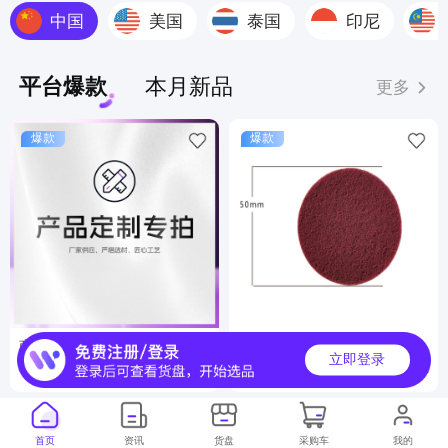
中国
美国
泰国
印尼
平台爆款
本月新品
更多
爆款
爆款
商品定制服务
工业百洁布
立即登录
6000000+
500000+
月销
月销
首页
资讯
货盘
采购车
我的